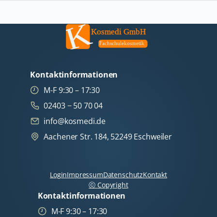
Kontaktinformationen
M-F 9:30 – 17:30
02403 − 50 70 04
info@kosmedi.de
Aachener Str. 184, 52249 Eschweiler
Navigation
überspringen
Login
Impressum
Datenschutz
Kontakt
ⓒ Copyright
Kontaktinformationen
M-F 9:30 – 17:30